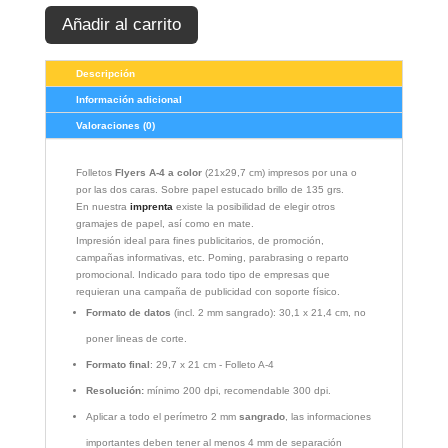
Añadir al carrito
Descripción
Información adicional
Valoraciones (0)
Folletos
Flyers A-4 a color
(21x29,7 cm) impresos por una o
por las dos caras. Sobre papel estucado brillo de 135 grs.
En nuestra
imprenta
existe la posibilidad de elegir otros
gramajes de papel, así como en mate.
Impresión ideal para fines publicitarios, de promoción,
campañas informativas, etc. Poming, parabrasing o reparto
promocional. Indicado para todo tipo de empresas que
requieran una campaña de publicidad con soporte físico.
Formato de datos
(incl. 2 mm sangrado): 30,1 x 21,4 cm, no
poner lineas de corte.
Formato
final
: 29,7 x 21 cm - Folleto A-4
Resolución:
mínimo 200 dpi, recomendable 300 dpi.
Aplicar a todo el perímetro 2 mm
sangrado
, las informaciones
importantes deben tener al menos 4 mm de separación