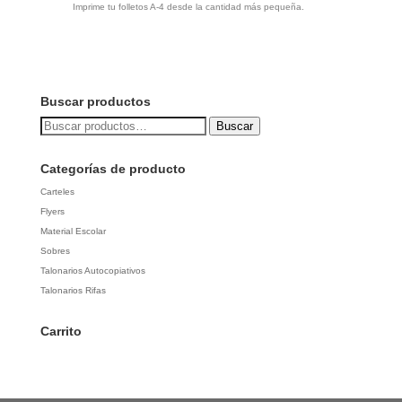
Imprime tu folletos A-4 desde la cantidad más pequeña.
Buscar productos
Buscar
Buscar
por:
Categorías de producto
Carteles
Flyers
Material Escolar
Sobres
Talonarios Autocopiativos
Talonarios Rifas
Carrito