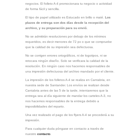
negocios. El folleto A-4 promocionara tu negocio o actividad
de forma fácil y sencilla.
El tipo de papel utilizado es Estucado en brillo o maté.
Los
plazos de entrega son dos días desde la recepción del
archivo, y su preparación para su envió.
No se admitirán resoluciones por debajo de los mínimos
requeridos, es decir menores de 72 px o que se compruebe
que la calidad de su impresión sea defectuosa.
No se corrigen errores ortográficos, ni de logotipos, ni se
retocara ningún diseño. Solo se verificara la calidad de la
resolución. En ningún caso nos hacemos responsables de
una impresión defectuosa del archivo mandado por el cliente.
La impresión de los folletos A-4 se realiza en Cantabria, en
nuestra sede de Santander. Los envíos se realizan desde
Cantabria antes de las 5 de la tarde, intentaremos que la
entrega sea al día siguiente de mandar los carteles A-3, no
nos hacemos responsables de la entrega debido a
imposibilidades del reparto.
Una vez realizado el pago de los flyers A-4 se procederá a su
impresión.
Para cualquier duda póngase en contacto a través de
nuestro
contacto
.