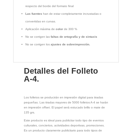
respecto del borde del formato final
Las fuentes
han de estar completamente incrustadas o
convertidas en curvas.
Aplicación máxima de
color
de 300 %
No se corrigen las
faltas de ortografía y de sintaxis
No se corrigen los
ajustes de sobreimpresión.
Detalles del Folleto
A-4.
Los folletos se producirán en impresión digital para tiradas
pequeñas. Las tiradas mayores de 5000 folletos A-4 se harán
en impresión offset. El papel será estucado brillo o mate de
135 grs.
Este producto es ideal para publicitar todo tipo de eventos
culturales, conciertos, actividades deportivas, promociones.
Es un producto claramente publicitario para todo tipos de