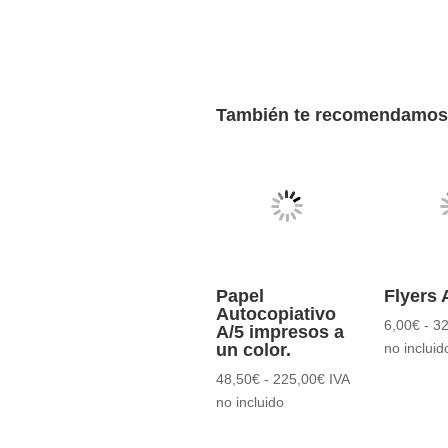
También te recomendamo
Papel
Flyers 
Autocopiativo
6,00
€
-
32
A/5 impresos a
un color.
no incluid
Rango
48,50
€
-
225,00
€
IVA
de
no incluido
precios:
desde