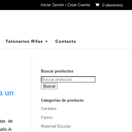
Iniciar Sesión / Crear Cuenta
0 elementos
Talonarios Rifas
Contacto
Buscar productos
Buscar
por:
Buscar
a un
Categorías de producto
Carteles
Flyers
tas de
Material Escolar
año A-